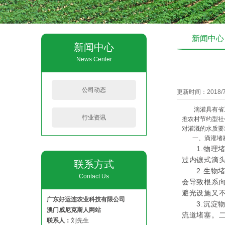
新闻中心
新闻中心
News Center
公司动态
更新时间：2018/7/
滴灌具有省工
行业资讯
推农村节约型社
对灌溉的水质要
一、滴灌堵
1.
物理
过内镶式滴
联系方式
2.
生物
Contact Us
会导致根系
避光设施又
广东好运连农业科技有限公司
3.
沉淀
澳门威尼克斯人网站
流道堵塞。
联系人：
刘先生