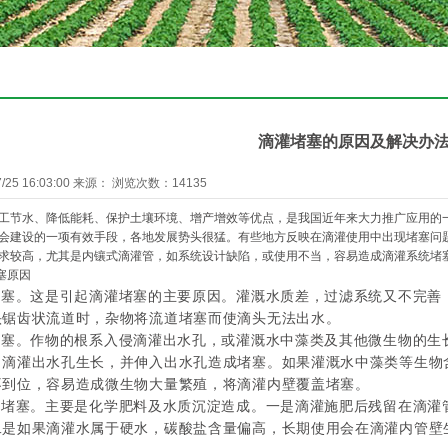
滴灌堵塞的原因及解决办
25 16:03:00 来源： 浏览次数：14135
节水、降低能耗、保护土壤环境、增产增效等优点，是我国近年来大力推广应用的一
会建设的一项有效手段，各地发展势头很猛。有些地方反映在滴灌使用中出现堵塞问
求较高，尤其是内镶式滴灌管，如系统设计缺陷，或使用不当，容易造成滴灌系统堵
塞原因
堵塞。这是引起滴灌堵塞的主要原因。灌溉水质差，过滤系统又不完善
头锯齿状流道时，杂物将流道堵塞而使滴头无法出水。
堵塞。作物的根系入侵滴灌出水孔，或灌溉水中藻类及其他微生物的生
向滴灌出水孔生长，并伸入出水孔造成堵塞。如果灌溉水中藻类等生物
不到位，容易造成微生物大量繁殖，将滴灌内壁覆盖堵塞。
物堵塞。主要是化学肥料及水质沉淀造成。一是滴灌施肥后残留在滴灌
二是如果滴灌水属于硬水，碳酸盐含量偏高，长期使用会在滴灌内管壁